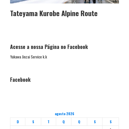
Tateyama Kurobe Alpine Route
Acesse a nossa Página no Facebook
Yukawa Jinzai Service k.k
Facebook
agosto 2026
D
S
T
Q
Q
S
S